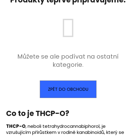
a
j
í
t
?
Můžete se ale podívat na ostatní
kategorie.
HLEDAT
ZPĚT DO OBCHODU
Co to je THCP-O?
THCP-O
, neboli tetrahydrocannabiphorol, je
vzrušujícím přírůstkem v rodině kanabinoidů, který se