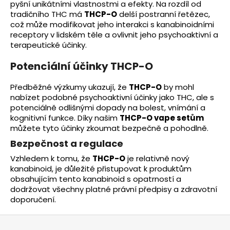
pyšní unikátními vlastnostmi a efekty. Na rozdíl od
tradičního THC má
THCP-O
delší postranní řetězec,
což může modifikovat jeho interakci s kanabinoidními
receptory v lidském těle a ovlivnit jeho psychoaktivní a
terapeutické účinky.
Potenciální účinky THCP-O
Předběžné výzkumy ukazují, že
THCP-O
by mohl
nabízet podobné psychoaktivní účinky jako THC, ale s
potenciálně odlišnými dopady na bolest, vnímání a
kognitivní funkce. Díky našim
THCP-O vape setům
můžete tyto účinky zkoumat bezpečně a pohodlně.
Bezpečnost a regulace
Vzhledem k tomu, že
THCP-O
je relativně nový
kanabinoid, je důležité přistupovat k produktům
obsahujícím tento kanabinoid s opatrností a
dodržovat všechny platné právní předpisy a zdravotní
doporučení.
Z