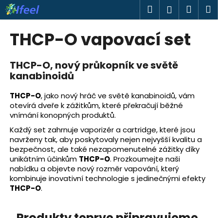
K
Přejít
Hledat
Náku
M
Přihlášen
na
o
obsah
Zpět
Zpět
košík
š
THCP-O vapovací set
í
C
k
o
THCP-O, nový průkopník ve světě
kanabinoidů
p
o
THCP-O
, jako nový hráč ve světě kanabinoidů, vám
t
otevírá dveře k zážitkům, které překračují běžné
ř
vnímání konopných produktů.
e
Každý set zahrnuje vaporizér a cartridge, které jsou
b
navrženy tak, aby poskytovaly nejen nejvyšší kvalitu a
bezpečnost, ale také nezapomenutelné zážitky díky
u
unikátním účinkům
THCP-O
. Prozkoumejte naši
j
nabídku a objevte nový rozměr vapování, který
e
kombinuje inovativní technologie s jedinečnými efekty
THCP-O
.
t
e
Produkty teprve připravujeme.
n