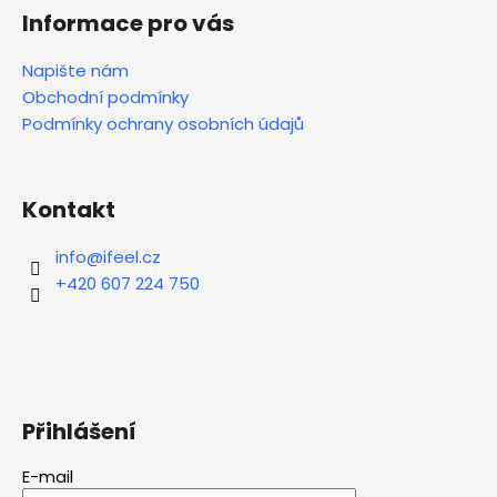
á
Informace pro vás
p
a
Napište nám
t
Obchodní podmínky
í
Podmínky ochrany osobních údajů
Kontakt
info
@
ifeel.cz
+420 607 224 750
Přihlášení
E-mail