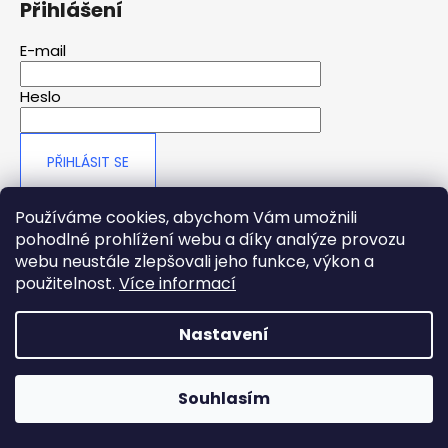
Přihlášení
a
j
E-mail
í
Heslo
t
?
PŘIHLÁSIT SE
Nová registrace
Zapomenuté heslo
Používáme cookies, abychom Vám umožnili
HLEDAT
pohodlné prohlížení webu a díky analýze provozu
webu neustále zlepšovali jeho funkce, výkon a
použitelnost.
Více informací
Nastavení
Copyright 2026
Ifeel
. Všechna práva vyhrazena.
Souhlasím
...
...