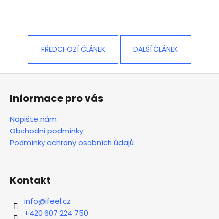
PŘEDCHOZÍ ČLÁNEK
DALŠÍ ČLÁNEK
Z
á
Informace pro vás
p
a
Napište nám
t
Obchodní podmínky
í
Podmínky ochrany osobních údajů
Kontakt
info
@
ifeel.cz
+420 607 224 750