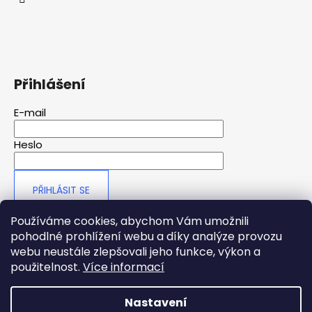
Přihlášení
E-mail
Heslo
PŘIHLÁSIT SE
Nová registrace
Zapomenuté heslo
Používáme cookies, abychom Vám umožnili
pohodlné prohlížení webu a díky analýze provozu
webu neustále zlepšovali jeho funkce, výkon a
použitelnost.
Více informací
Nastavení