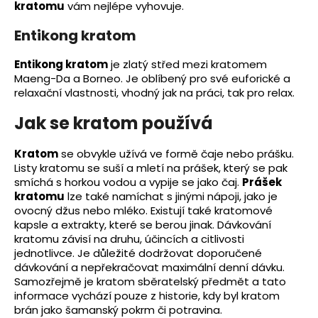
kratomu
vám nejlépe vyhovuje.
Entikong kratom
Entikong kratom
je zlatý střed mezi kratomem
Maeng-Da a Borneo. Je oblíbený pro své euforické a
relaxační vlastnosti, vhodný jak na práci, tak pro relax.
Jak se kratom používá
Kratom
se obvykle užívá ve formě čaje nebo prášku.
Listy kratomu se suší a mletí na prášek, který se pak
smíchá s horkou vodou a vypije se jako čaj.
Prášek
kratomu
lze také namíchat s jinými nápoji, jako je
ovocný džus nebo mléko. Existují také kratomové
kapsle a extrakty, které se berou jinak. Dávkování
kratomu závisí na druhu, účincích a citlivosti
jednotlivce. Je důležité dodržovat doporučené
dávkování a nepřekračovat maximální denní dávku.
Samozřejmě je kratom sběratelský předmět a tato
informace vychází pouze z historie, kdy byl kratom
brán jako šamanský pokrm či potravina.