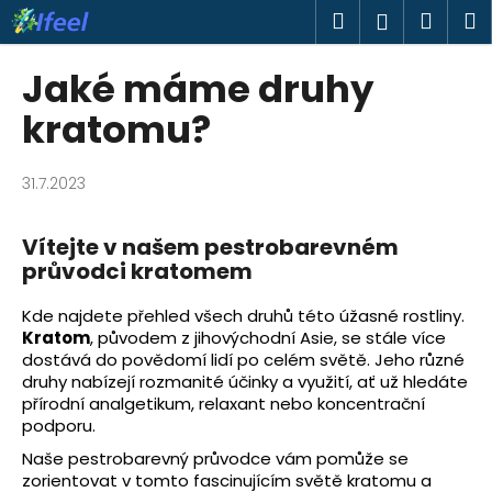
K
Přejít
Hledat
Náku
M
Přihlášen
na
o
obsah
Zpět
Zpět
košík
š
Jaké máme druhy
í
C
kratomu?
k
o
p
31.7.2023
o
t
Vítejte v našem pestrobarevném
ř
průvodci kratomem
e
b
Kde najdete přehled všech druhů této úžasné rostliny.
Kratom
, původem z jihovýchodní Asie, se stále více
u
dostává do povědomí lidí po celém světě. Jeho různé
j
druhy nabízejí rozmanité účinky a využití, ať už hledáte
e
přírodní analgetikum, relaxant nebo koncentrační
podporu.
t
e
Naše pestrobarevný průvodce vám pomůže se
zorientovat v tomto fascinujícím světě kratomu a
n