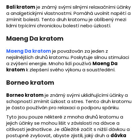
Bali kratom
je známý svými silnými relaxačními účinky
a analgetickými vlastnostmi. Pomáhá uvolnit napětí a
zmírnit bolesti. Tento druh kratomu je oblíbený mezi
lidmi trpícími chronickou bolestí nebo úzkostí.
Maeng Da kratom
Maeng Da kratom
je považován za jeden z
nejsilnějších druhů kratomu. Poskytuje silnou stimulaci
a zvýšení energie. Mnoho lidí používá
Maeng Da
kratom
k zlepšení svého výkonu a soustředění.
Borneo kratom
Borneo kratom
je známý svými uklidňujícími účinky a
schopností zmírnit úzkost a stres. Tento druh kratomu
je často používán pro relaxaci a podporu spánku.
Tyto jsou pouze některé z mnoha druhů kratomu a
jejich účinky se mohou lišit v závislosti na dávce a
citlivosti jednotlivce. Je důležité začít s nižší dávkou a
postupně zvyšovat, abyste zjistili, jaký druh a
dávka