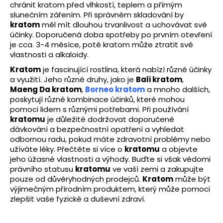
chránit kratom před vlhkostí, teplem a přímým
slunečním zářením. Při správném skladování by
kratom
měl mít dlouhou trvanlivost a uchovávat své
účinky. Doporučená doba spotřeby po prvním otevření
je cca. 3-4 měsíce, poté kratom může ztratit své
vlastnosti a alkaloidy.
Kratom
je fascinující rostlina, která nabízí různé účinky
a využití. Jeho různé druhy, jako je
Bali kratom
,
Maeng Da kratom
,
Borneo kratom
a mnoho dalších,
poskytují různé kombinace účinků, které mohou
pomoci lidem s různými potřebami. Při používání
kratomu
je důležité dodržovat doporučené
dávkování a bezpečnostní opatření a vyhledat
odbornou radu, pokud máte zdravotní problémy nebo
užíváte léky. Přečtěte si více o
kratomu
a objevte
jeho úžasné vlastnosti a výhody. Buďte si však vědomi
právního statusu
kratomu
ve vaší zemi a zakupujte
pouze od důvěryhodných prodejců.
Kratom
může být
výjimečným přírodním produktem, který může pomoci
zlepšit vaše fyzické a duševní zdraví.