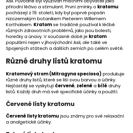
Asii. Původně byl využíván místními obyvateli jako
přírodní léčivo a stimulant. První zmínky o
kratomu
pocházejí z 19. století, kdy byl poprvé popsán
nizozemským botanikem Pieterem Willemem
Korthalsem.
Kratom
se tradičně používal k léčbě
různých zdravotních problémů, jako jsou bolesti,
horečky a únavy. V současné době je
kratom
populární nejen v jihovýchodní Asii, ale také ve
Spojených státech a dalších zemích po celém světě.
Různé druhy listů kratomu
Kratomový strom (Mitragyna speciosa)
produkuje
různé druhy listů, které se liší svou barvou a účinky.
Nejčastěji se vyskytují
červené
,
zelené
a
bílé
druhy
listů. Každý druh má své specifické účinky a použití.
Červené listy kratomu
Červené listy kratomu
jsou známy pro své relaxační
a analgetické účinky.