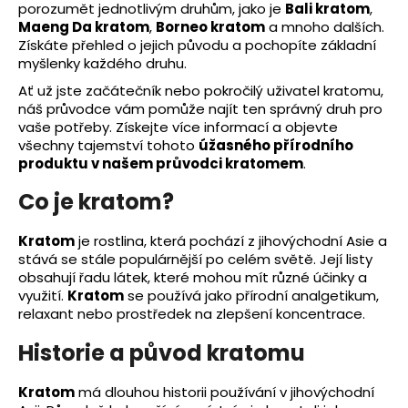
porozumět jednotlivým druhům, jako je
Bali kratom
,
a
Maeng Da kratom
,
Borneo kratom
a mnoho dalších.
j
Získáte přehled o jejich původu a pochopíte základní
myšlenky každého druhu.
í
t
Ať už jste začátečník nebo pokročilý uživatel kratomu,
náš průvodce vám pomůže najít ten správný druh pro
?
vaše potřeby. Získejte více informací a objevte
všechny tajemství tohoto
úžasného přírodního
produktu v našem průvodci kratomem
.
Co je kratom?
HLEDAT
Kratom
je rostlina, která pochází z jihovýchodní Asie a
stává se stále populárnější po celém světě. Její listy
obsahují řadu látek, které mohou mít různé účinky a
využití.
Kratom
se používá jako přírodní analgetikum,
relaxant nebo prostředek na zlepšení koncentrace.
Historie a původ kratomu
Kratom
má dlouhou historii používání v jihovýchodní