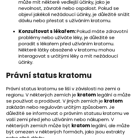
může mít některé vedlejší účinky, jako je
nevolnost, závratě nebo ospalost. Pokud se
objeví jakékoli nežádoucí účinky, je důležité snížit
dávku nebo přestat s užíváním kratomu.
Konzultovat s lékařem:
Pokud máte zdravotní
problémy nebo užíváte léky, je důležité se
poradit s lékařem před užíváním kratomu.
Některé látky obsažené v kratomu mohou
interagovat s určitými léky a mít nežádoucí
účinky.
Právní status kratomu
Právní status kratomu se liší v závislosti na zemi a
regionu. V některých zemích je
kratom
legální a může
se používat a prodávat. V jiných zemích je
kratom
zakázán nebo regulován určitým způsobem. Je
důležité se informovat o právním statusu kratomu ve
vaší zemi před jeho užíváním nebo nákupem. V
některých zemích může být
kratom
legální, ale může
být omezen v některých formách, jako jsou extrakty
nebo silné dávky.