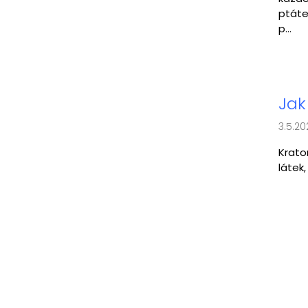
ptáte
p...
Jak
3.5.20
Krato
látek,