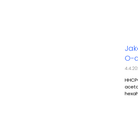
Jak
O-a
4.4.2
HHCPO
aceta
hexah