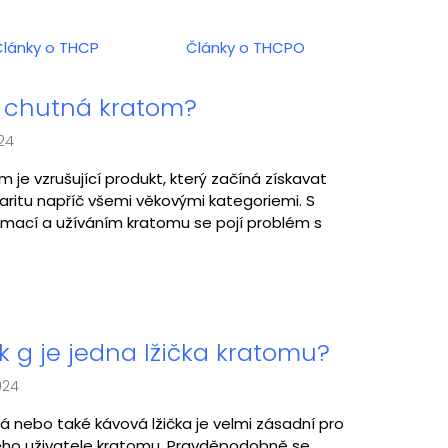
Články o THCP
Články o THCPO
 chutná kratom?
024
m je vzrušující produkt, který začíná získavat
aritu napříč všemi věkovými kategoriemi. S
mací a užíváním kratomu se pojí problém s
ik g je jedna lžička kratomu?
024
á nebo také kávová lžička je velmi zásadní pro
ho uživatele kratomu. Pravděpodobně se