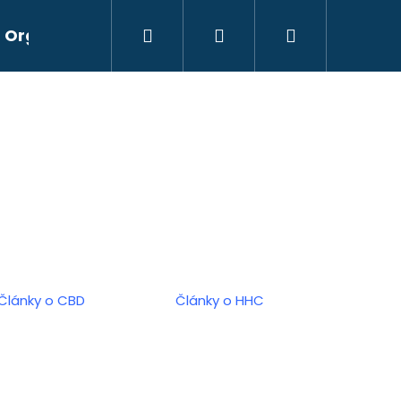
Hledat
Přihlášení
Nákupní
Organické produkty
Vyřazeno z nabídky
košík
Články o CBD
Články o HHC