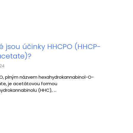
é jsou účinky HHCPO (HHCP-
cetate)?
024
, plným názvem hexahydrokannabinol-O-
te, je acetátovou formou
ydrokannabinolu (HHC), ...