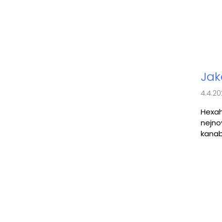
Jak
4.4.2
Hexah
nejno
kanabi