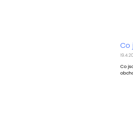
Co 
19.4.2
Co js
obcho