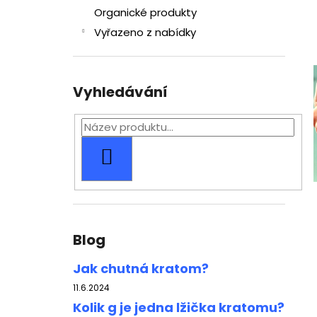
l
Organické produkty
Vyřazeno z nabídky
Vyhledávání
HLEDAT
Blog
Jak chutná kratom?
11.6.2024
Kolik g je jedna lžička kratomu?