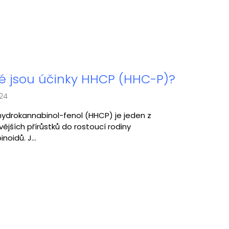
é jsou účinky HHCP (HHC-P)?
024
ydrokannabinol-fenol (HHCP) je jeden z
vějších přírůstků do rostoucí rodiny
noidů. J...