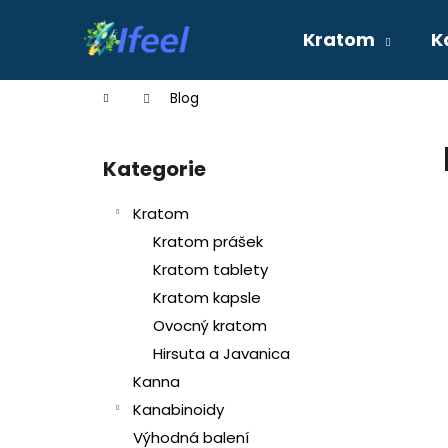
K
Přejít
na
o
Kratom
K
obsah
Zpět
Zpět
š
do
do
í
Domů
Blog
k
obchodu
obchodu
P
o
Kategorie
Přeskočit
s
kategorie
t
Kratom
r
Kratom prášek
a
Kratom tablety
n
Kratom kapsle
n
Ovocný kratom
í
Hirsuta a Javanica
p
Kanna
a
n
Kanabinoidy
e
Výhodná balení