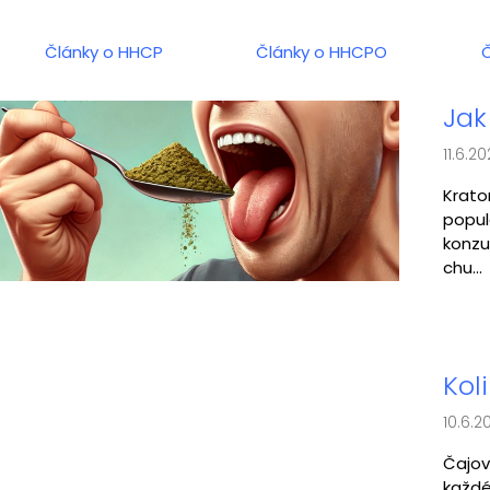
Články o HHCP
Články o HHCPO
V
Jak
ý
11.6.2
p
i
Krato
popul
s
konzu
č
chu...
l
á
n
k
Kol
ů
10.6.2
Čajov
každé