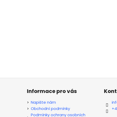
Z
á
Informace pro vás
Kont
p
a
Napište nám
in
t
Obchodní podmínky
+4
í
Podmínky ochrany osobních