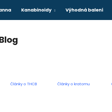
anna
Kanabinoidy
Výhodná balení
Co potřebujete najít?
Blog
HLEDAT
Články o THCB
Články o kratomu