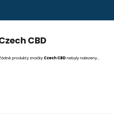
Co potřebujete najít?
Czech CBD
HLEDAT
Žádné produkty značky
Czech CBD
nebyly nalezeny...