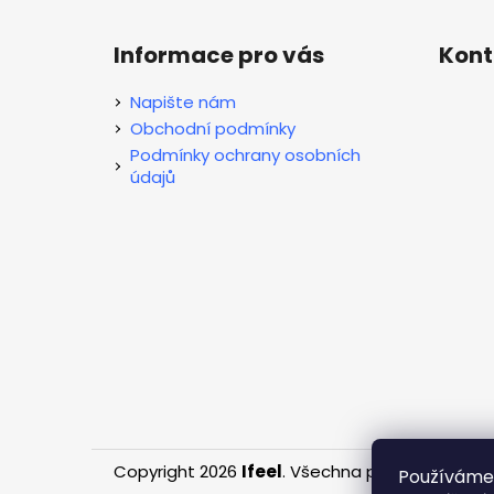
Z
l
á
Informace pro vás
Kont
p
a
Napište nám
t
Obchodní podmínky
í
Podmínky ochrany osobních
údajů
Copyright 2026
Ifeel
. Všechna práva vyhrazen
Používáme