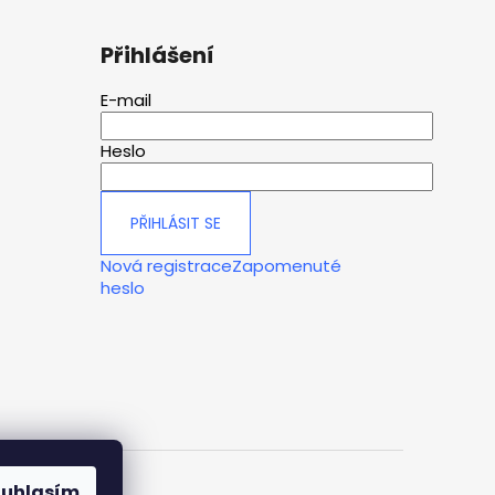
Přihlášení
E-mail
Heslo
PŘIHLÁSIT SE
Nová registrace
Zapomenuté
heslo
ouhlasím