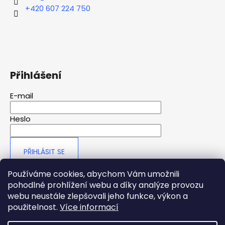
+420 607 224 750
a
j
í
t
?
Přihlášení
E-mail
HLEDAT
Heslo
PŘIHLÁSIT SE
Nová registrace
Zapomenuté heslo
Používáme cookies, abychom Vám umožnili
pohodlné prohlížení webu a díky analýze provozu
webu neustále zlepšovali jeho funkce, výkon a
použitelnost.
Více informací