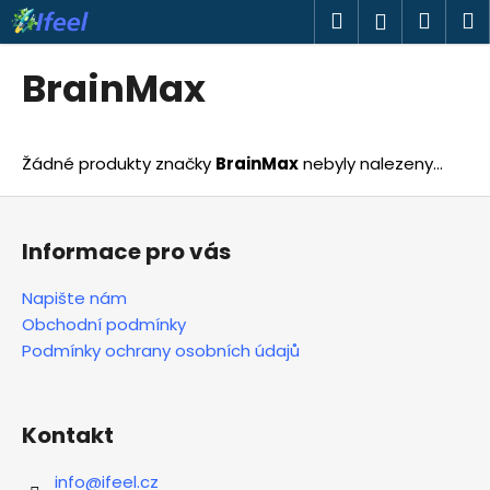
K
Přejít
Hledat
Náku
M
Přihlášen
na
o
obsah
Zpět
Zpět
košík
š
BrainMax
í
C
k
o
Žádné produkty značky
BrainMax
nebyly nalezeny...
p
o
Z
t
á
Informace pro vás
ř
p
e
a
Napište nám
b
t
Obchodní podmínky
u
í
Podmínky ochrany osobních údajů
j
e
t
Kontakt
e
info
@
ifeel.cz
n